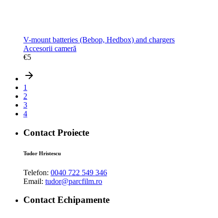
V-mount batteries (Bebop, Hedbox) and chargers
Accesorii cameră
€
5
1
2
3
4
Contact Proiecte
Tudor Hristescu
Telefon:
0040 722 549 346
Email:
tudor@parcfilm.ro
Contact Echipamente