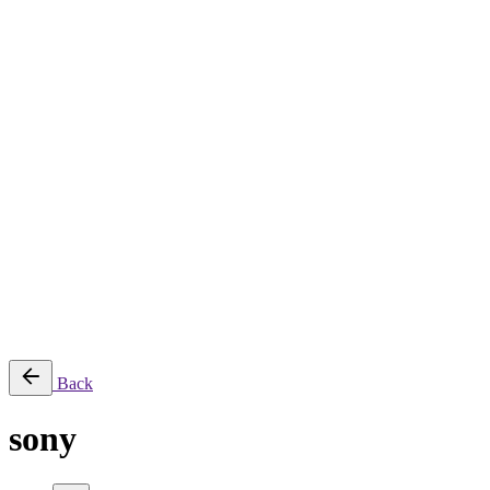
Despre
Servicii
Servicii de creație și producție
Servicii de post-producție
Servicii fotografie
Închiriere echipament
Filmări aeriene, secvențe time-lapse și transmisii live
Producție AI
Proiecte
Echipamente
Blog
Contact
English
© 2026 ParcFilm. All rights reserved |
Back
sony