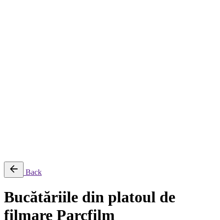
Despre
Servicii
Servicii de creație și producție
Servicii de post-producție
Servicii fotografie
Închiriere echipament
Filmări aeriene, secvențe time-lapse și transmisii live
Producție AI
Proiecte
Echipamente
Blog
Contact
English
© 2026 ParcFilm. All rights reserved |
Back
Bucătăriile din platoul de
filmare Parcfilm