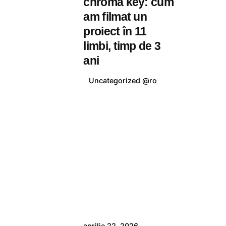
chroma key: cum
am filmat un
proiect în 11
limbi, timp de 3
ani
Uncategorized @ro
Posted by
aprilie 22, 2026