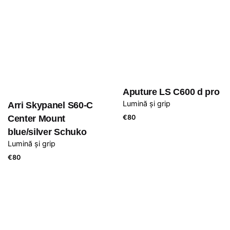
Aputure LS C600 d pro
Lumină și grip
Arri Skypanel S60-C
Center Mount
€
80
blue/silver Schuko
Lumină și grip
€
80