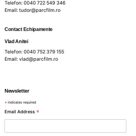
Telefon:
0040 722 549 346
Email:
tudor@parcfilm.ro
Contact Echipamente
Vlad Anitei
Telefon:
0040 752 379 155
Email:
vlad@parcfilm.ro
Newsletter
*
indicates required
€
150
*
Email Address
Lumină și grip