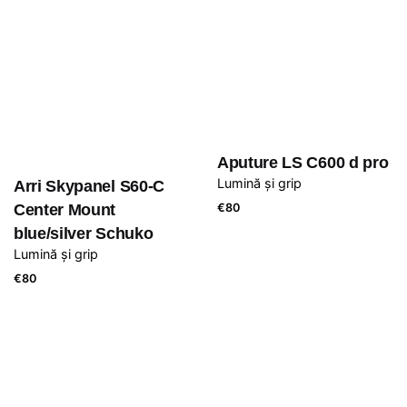
Aputure LS C600 d pro
Lumină și grip
Arri Skypanel S60-C
Center Mount
€
80
blue/silver Schuko
Lumină și grip
€
80