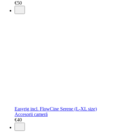
€
50
Easyrig incl. FlowCine Serene (L-XL size)
Accesorii cameră
€
40