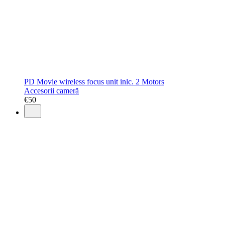
PD Movie wireless focus unit inlc. 2 Motors
Accesorii cameră
€
50