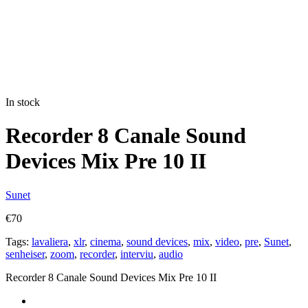
In stock
Recorder 8 Canale Sound
Devices Mix Pre 10 II
Sunet
€
70
Tags:
lavaliera
,
xlr
,
cinema
,
sound devices
,
mix
,
video
,
pre
,
Sunet
,
senheiser
,
zoom
,
recorder
,
interviu
,
audio
Recorder 8 Canale Sound Devices Mix Pre 10 II