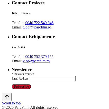
Contact Proiecte
Tudor Hristescu
Telefon:
0040 722 549 346
Email:
tudor@parcfilm.ro
Contact Echipamente
Vlad Anitei
Telefon:
0040 752 379 155
Email:
vlad@parcfilm.ro
Newsletter
*
indicates required
Email Address
*
Scroll to top
© 2026 ParcFilm. All rights reserved