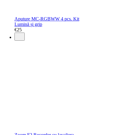
Aputure MC-RGBWW 4 pcs. Kit
Lumină și grip
€
25
Zoom F2 Recorder cu lavaliera