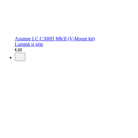
Aputure LC C300D MKII (V-Mount kit)
Lumină și grip
€
40