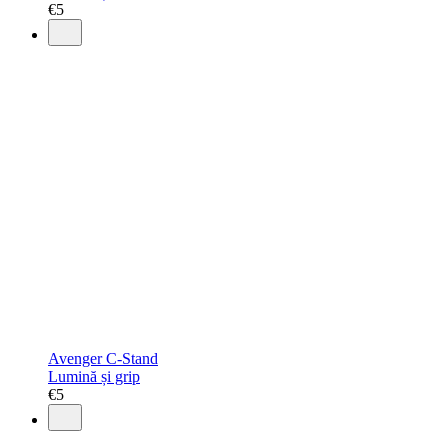
€
5
Avenger C-Stand
Lumină și grip
€
5