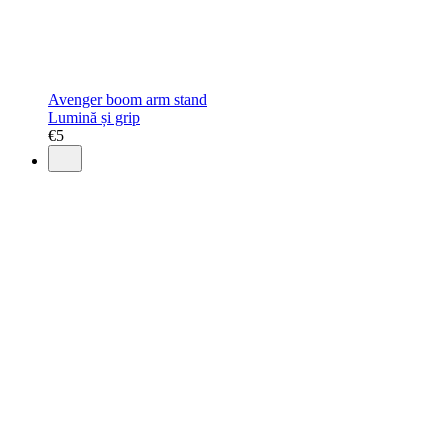
Avenger boom arm stand
Lumină și grip
€
5