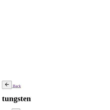
Despre
Servicii
Servicii de creație și producție
Servicii de post-producție
Servicii fotografie
Închiriere echipament
Filmări aeriene, secvențe time-lapse și transmisii live
Producție AI
Proiecte
Echipamente
Blog
Contact
English
© 2026 ParcFilm. All rights reserved |
Back
tungsten