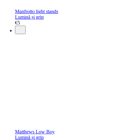
Manfrotto light stands
Lumină și grip
€
5
Matthews Low Boy
Lumină și grip