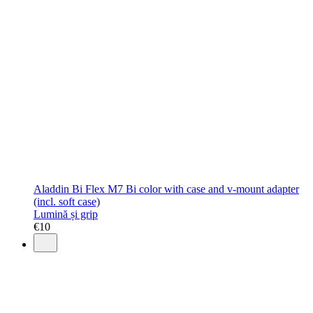
Aladdin Bi Flex M7 Bi color with case and v-mount adapter
(incl. soft case)
Lumină și grip
€
10