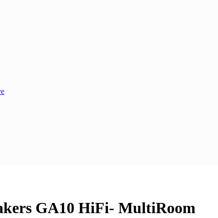
ve
eakers GA10 HiFi- MultiRoom