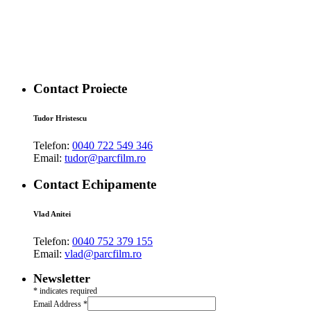
Contact Proiecte
Tudor Hristescu
Telefon:
0040 722 549 346
Email:
tudor@parcfilm.ro
Contact Echipamente
Vlad Anitei
Telefon:
0040 752 379 155
Email:
vlad@parcfilm.ro
Newsletter
*
indicates required
Email Address
*