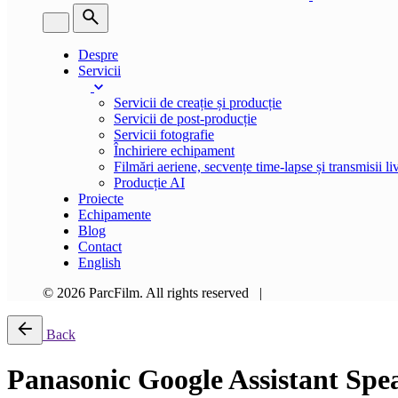
Despre
Servicii
Servicii de creație și producție
Servicii de post-producție
Servicii fotografie
Închiriere echipament
Filmări aeriene, secvențe time-lapse și transmisii li
Producție AI
Proiecte
Echipamente
Blog
Contact
English
© 2026 ParcFilm. All rights reserved |
Back
Panasonic Google Assistant Sp