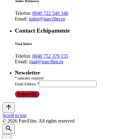
Tudor Hristescu
Telefon:
0040 722 549 346
Email:
tudor@parcfilm.ro
Contact Echipamente
Vlad Anitei
Telefon:
0040 752 379 155
Email:
vlad@parcfilm.ro
Newsletter
*
indicates required
Email Address
*
Scroll to top
© 2026 ParcFilm. All rights reserved