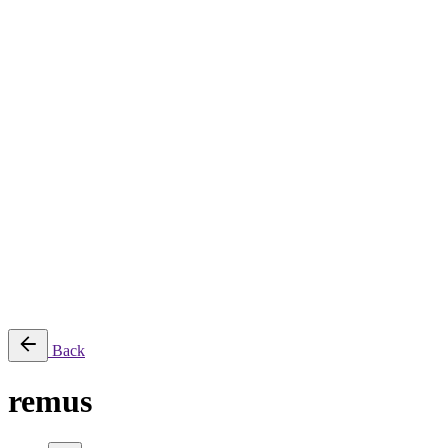
Despre
Servicii
Servicii de creație și producție
Servicii de post-producție
Servicii fotografie
Închiriere echipament
Filmări aeriene, secvențe time-lapse și transmisii live
Producție AI
Proiecte
Echipamente
Blog
Contact
English
© 2026 ParcFilm. All rights reserved |
Back
remus