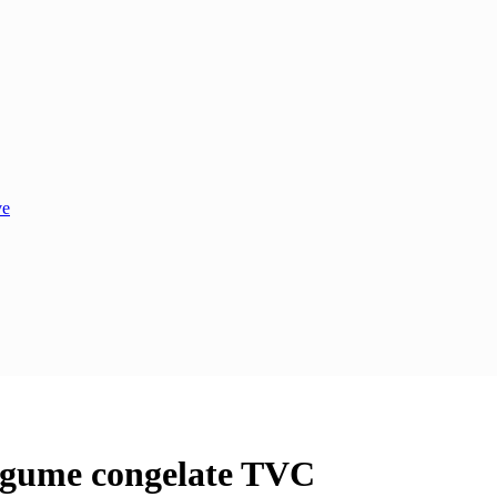
ve
egume congelate TVC