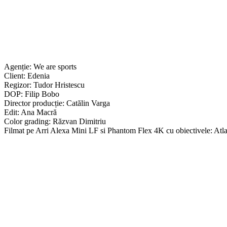
Agenție: We are sports
Client: Edenia
Regizor: Tudor Hristescu
DOP: Filip Bobo
Director producție: Catălin Varga
Edit: Ana Macră
Color grading: Răzvan Dimitriu
Filmat pe Arri Alexa Mini LF si Phantom Flex 4K cu obiectivele: A