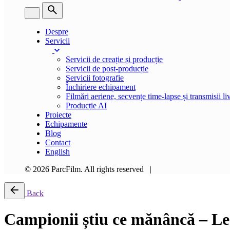
Despre
Servicii
Servicii de creație și producție
Servicii de post-producție
Servicii fotografie
Închiriere echipament
Filmări aeriene, secvențe time-lapse și transmisii li
Producție AI
Proiecte
Echipamente
Blog
Contact
English
© 2026 ParcFilm. All rights reserved |
Back
Campionii știu ce mănâncă – L