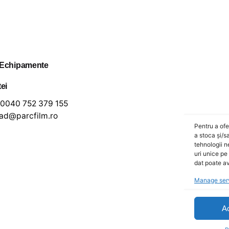
 Echipamente
tei
0040 752 379 155
lad@parcfilm.ro
Pentru a ofe
a stoca și/s
tehnologii 
uri unice pe
dat poate av
Manage ser
A