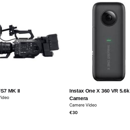
S7 MK II
Instax One X 360 VR 5.6k
ideo
Camera
Camere Video
€
30