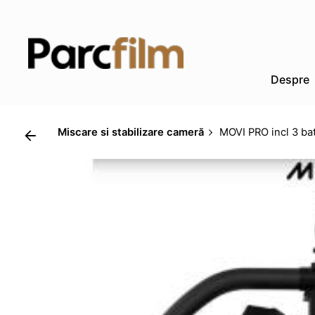
Skip
to
content
Despre
Miscare si stabilizare cameră
MOVI PRO incl 3 ba