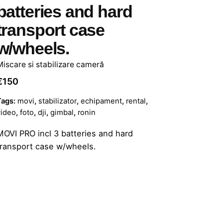
batteries and hard
transport case
w/wheels.
Miscare si stabilizare cameră
€
150
Tags:
movi
,
stabilizator
,
echipament
,
rental
,
video
,
foto
,
dji
,
gimbal
,
ronin
MOVI PRO incl 3 batteries and hard
transport case w/wheels.