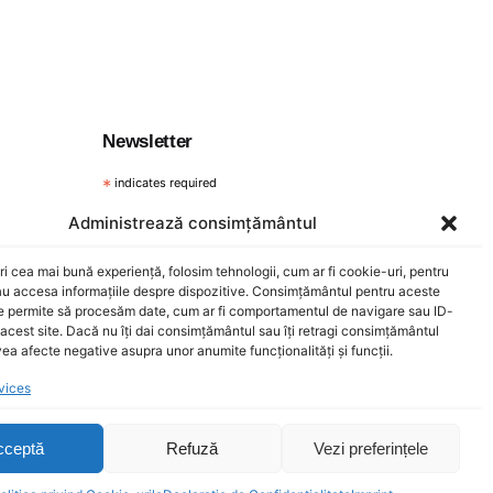
Newsletter
*
indicates required
*
Email Address
Administrează consimțământul
ri cea mai bună experiență, folosim tehnologii, cum ar fi cookie-uri, pentru
au accesa informațiile despre dispozitive. Consimțământul pentru aceste
ne permite să procesăm date, cum ar fi comportamentul de navigare sau ID-
 acest site. Dacă nu îți dai consimțământul sau îți retragi consimțământul
ea afecte negative asupra unor anumite funcționalități și funcții.
vices
cceptă
Refuză
Vezi preferințele
€
150