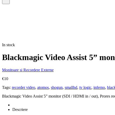
In stock
Blackmagic Video Assist 5” moni
Monitoare si Recordere Externe
€
10
Tags:
recorder video
,
atomos
,
shogun
,
smallhd
,
tv logic
,
inferno
,
blac
Blackmagic Video Assist 5” monitor (SDI / HDMI in / out), Prores re
Descriere