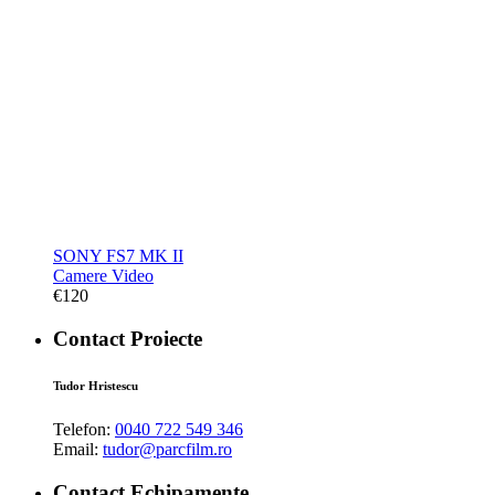
SONY FS7 MK II
Camere Video
€
120
Contact Proiecte
Tudor Hristescu
Telefon:
0040 722 549 346
Email:
tudor@parcfilm.ro
Contact Echipamente