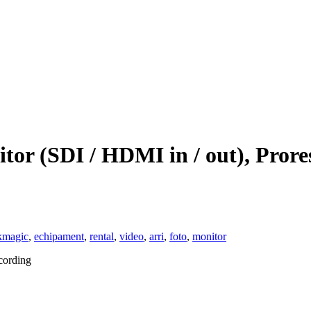
tor (SDI / HDMI in / out), Prore
kmagic
,
echipament
,
rental
,
video
,
arri
,
foto
,
monitor
cording