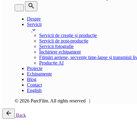
Despre
Servicii
Servicii de creație și producție
Servicii de post-producție
Servicii fotografie
Închiriere echipament
Filmări aeriene, secvențe time-lapse și transmisii li
Producție AI
Proiecte
Echipamente
Blog
Contact
English
© 2026 ParcFilm. All rights reserved |
Back