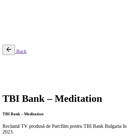
Proiecte
Echipamente
Blog
Contact
English
© 2026 ParcFilm. All rights reserved |
Back
TBI Bank – Meditation
TBI Bank – Meditation
Reclamă TV produsă de Parcfilm pentru TBI Bank Bulgaria în
2023.