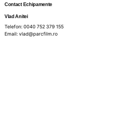
Contact Echipamente
Vlad Anitei
Telefon:
0040 752 379 155
Email:
vlad@parcfilm.ro
Newsletter
*
indicates required
*
Email Address