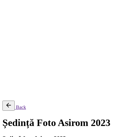
Despre
Servicii
Servicii de creație și producție
Servicii de post-producție
Servicii fotografie
Închiriere echipament
Filmări aeriene, secvențe time-lapse și transmisii live
Producție AI
Proiecte
Echipamente
Blog
Contact
English
© 2026 ParcFilm. All rights reserved |
Back
Ședință Foto Asirom 2023