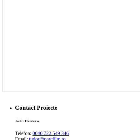
Contact Proiecte
Tudor Hristescu
Telefon:
0040 722 549 346
Email:
tudor@parcfilm.ro