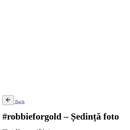
Despre
Servicii
Servicii de creație și producție
Servicii de post-producție
Servicii fotografie
Închiriere echipament
Filmări aeriene, secvențe time-lapse și transmisii live
Producție AI
Proiecte
Echipamente
Blog
Contact
English
© 2026 ParcFilm. All rights reserved |
Back
#robbieforgold – Ședință foto