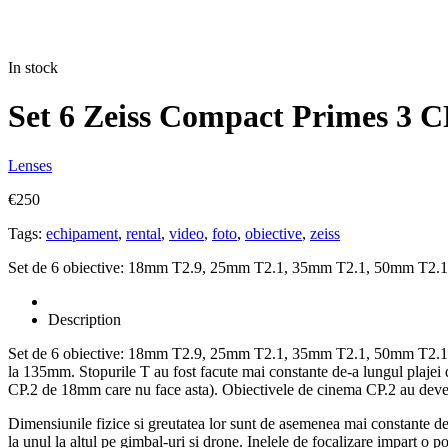
In stock
Set 6 Zeiss Compact Primes 3 
Lenses
€
250
Tags:
echipament
,
rental
,
video
,
foto
,
obiective
,
zeiss
Set de 6 obiective: 18mm T2.9, 25mm T2.1, 35mm T2.1, 50mm T2
Description
Set de 6 obiective: 18mm T2.9, 25mm T2.1, 35mm T2.1, 50mm T2.1, 
la 135mm. Stopurile T au fost facute mai constante de-a lungul plajei 
CP.2 de 18mm care nu face asta). Obiectivele de cinema CP.2 au deveni
Dimensiunile fizice si greutatea lor sunt de asemenea mai constante de
la unul la altul pe gimbal-uri si drone. Inelele de focalizare impart o 