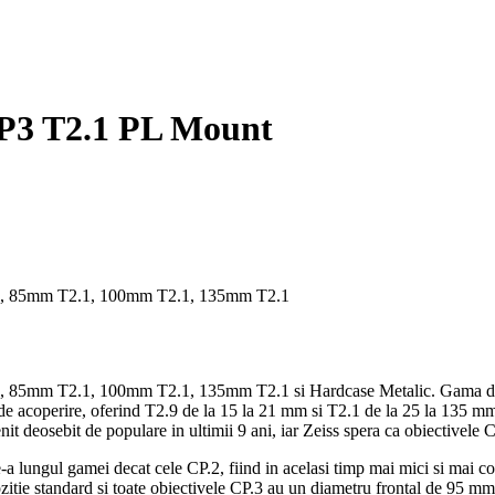
CP3 T2.1 PL Mount
.1, 85mm T2.1, 100mm T2.1, 135mm T2.1
85mm T2.1, 100mm T2.1, 135mm T2.1 si Hardcase Metalic. Gama de obi
de acoperire, oferind T2.9 de la 15 la 21 mm si T2.1 de la 25 la 135 mm
t deosebit de populare in ultimii 9 ani, iar Zeiss spera ca obiectivele 
-a lungul gamei decat cele CP.2, fiind in acelasi timp mai mici si mai 
pozitie standard si toate obiectivele CP.3 au un diametru frontal de 95 mm