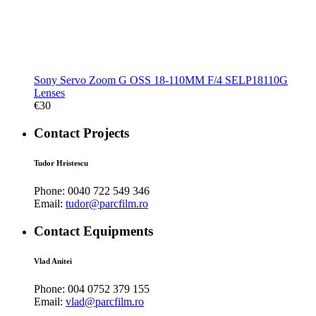
Sony Servo Zoom G OSS 18-110MM F/4 SELP18110G
Lenses
€
30
Contact Projects
Tudor Hristescu
Phone:
0040 722 549 346
Email:
tudor@parcfilm.ro
Contact Equipments
Vlad Anitei
Phone:
004 0752 379 155
Email:
vlad@parcfilm.ro