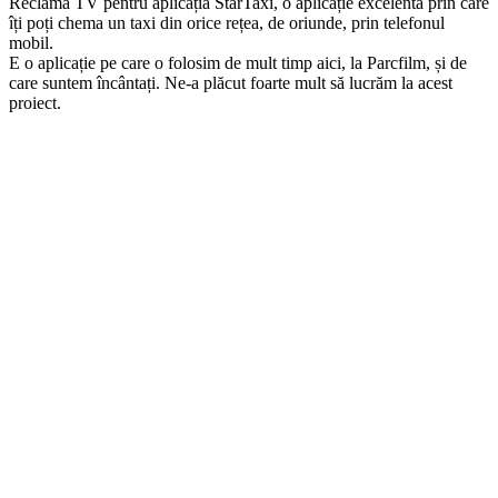
Reclama TV pentru aplicația StarTaxi, o aplicație excelentă prin care
îți poți chema un taxi din orice rețea, de oriunde, prin telefonul
mobil.
E o aplicație pe care o folosim de mult timp aici, la Parcfilm, și de
care suntem încântați. Ne-a plăcut foarte mult să lucrăm la acest
proiect.